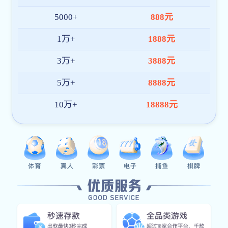
朋友推荐的，一开始没在意，结果发
界面简洁，操作也顺
现宝威官方网站比想象中更流畅，数
本。特别喜欢赛事列
据更新快，还能设定提醒，功能挺
官方网站-宝威baowe
全。
做得蛮讲究。
小林 · 广州
阿婷 · 北京
已验证用户
日常活跃用
品牌使命 · 愿景驱动未来
宝威官方网站坚持以用户为导向，构建围绕服务、技术与行
业规范的长效价值链，在数字体育内容与直播赛道持续深
耕。