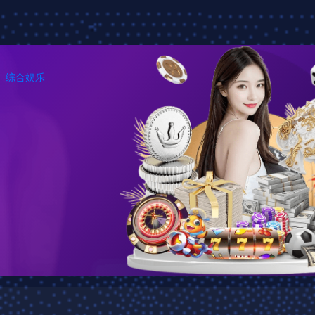
App下载
关于我们
体育热讯
宝威官方网站 App · 体验未来
互动社群与比分推送整合于一体，宝威官方网站-宝威baowei(
打造。
分
互动社区
App Store 下载
Google Play 获取