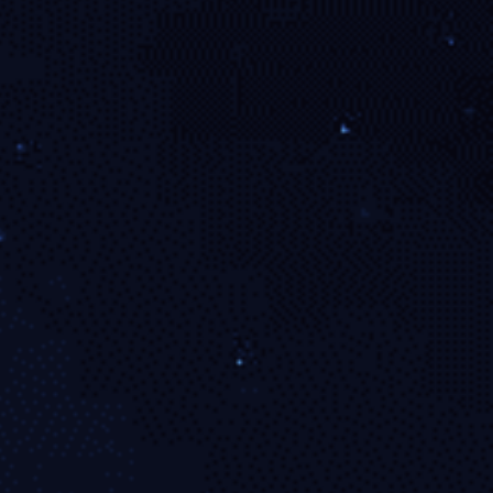
升产品体验。
扫码获取 App
适配 Android / iOS 系统