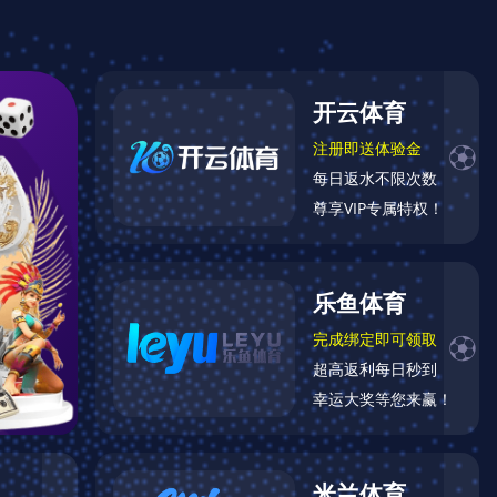
注册入口
赛事方式
中国)为体育迷量身
AI 分析