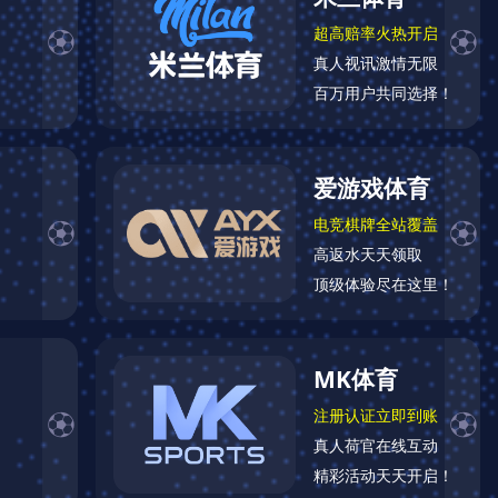
类应用场景。
数据加密
平台数据经双向加密处理，防止非法访问与未授权
泄露。