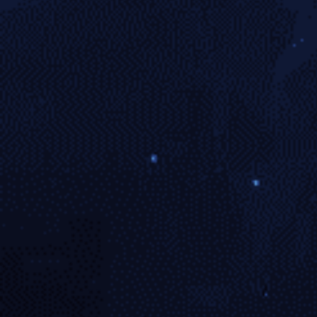
提升老机型兼容性。
未来我们将
探索深色界
下载官方 A
全新夜间模式适配暗光环境，浏览宝威官方网站-宝威
更舒适。集成赛事直播、比分跟踪与数据分析，
场景下的观赛需求。